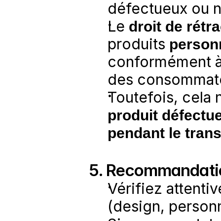
défectueux ou 
Le 
droit de rétr
produits 
personn
conformément à l
des consommateur
produit défect
pendant le tran
5. Recommandation
Vérifiez attenti
(design, personn