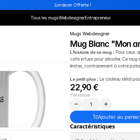
Livraison Offerte !
Tous les mugs
Webdesigner
Entrepreneur
Mugs Webdesigner
Mug Blanc "Mon am
L'histoire de ce mug :
 Pour ceux q
café infuse pour décoller. Ce mug e
limites, contrairement à votre pat
Le petit plus :
 Le cadeau idéal pour
22,90 €
TVA incluse
Ajouter au panier
Caractéristiques