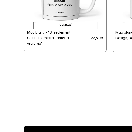
Mug blanc - "Si seulement 
Mug blanc 
CTRL + Z existait dans la 
22,90 €
Design, R
vraie vie"
Livraison offerte dès 29€