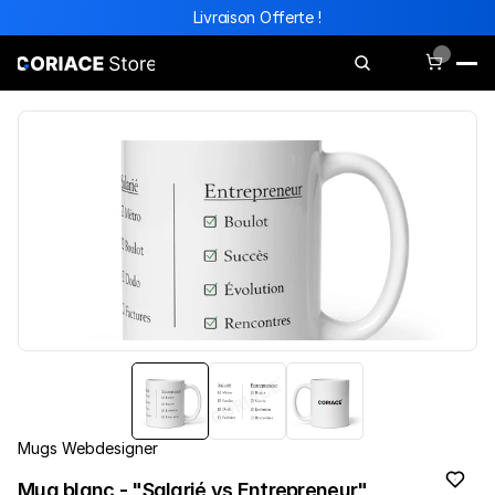
Livraison Offerte !
Tous les mugs
Webdesigner
Entrepreneur
Mugs Webdesigner
Mug blanc - "Salarié vs Entrepreneur"