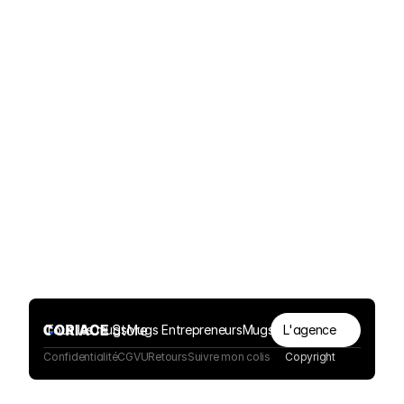
Paiement sécurisés
Besoin d’aide ?
Tous les mugs
Mugs Entrepreneurs
Mugs Webdesigners
L'agence
Confidentialité
CGVU
Retours
Suivre mon colis
Copyright